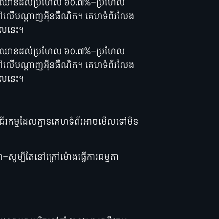
ឺណិតដែលឈានដល់ប្រហែល ៦០.៧%—ប្រហែល
នៅលើបណ្តាញអ៊ីនធឺណិត។ គេហទំព័រលែង
ីថលនេះ។
ឺណិតដែលឈានដល់ប្រហែល ៦០.៧%—ប្រហែល
នៅលើបណ្តាញអ៊ីនធឺណិត។ គេហទំព័រលែង
ីថលនេះ។
អាជីវកម្មដែលគ្មានគេហទំព័រអាចមើលទៅមិន
—សូម្បីតែនៅក្រៅម៉ោងធ្វើការធម្មតា