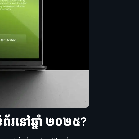
ទំព័រនៅឆ្នាំ ២០២៥?