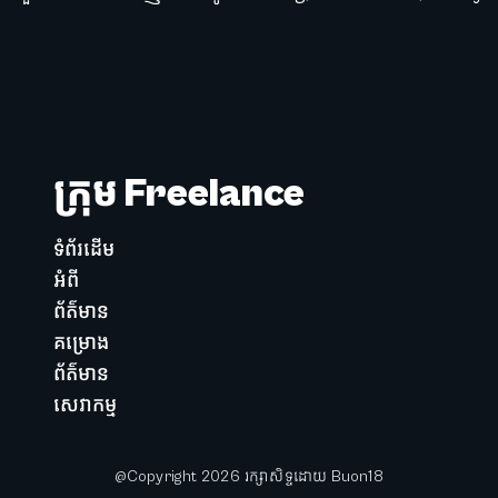
ក្រុម Freelance
ទំព័រដើម
អំពី
ព័ត៌មាន
គម្រោង
ព័ត៌មាន
សេវាកម្ម
@Copyright
2026
រក្សាសិទ្ទដោយ Buon18