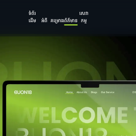
ទំព័រ
សេវា
ដើម
អំពី
គម្រោង
ព័ត៌មាន
កម្ម