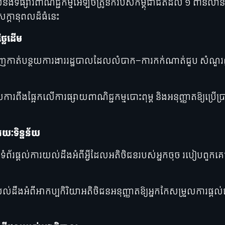
ឹងទីផ្សារពាណិជ្ជកម្មអេឡិចត្រូនិករបស់កម្ពុជាជិតដល់ ១ ពាន់លានដ
្តានុពលដ៏ធំនេះ
ថ្លៃដើម
ត់បន្ថយការងាររដ្ឋបាលដែលលំបាក—ការកក់ណាត់ជួប សំណួរញឹ
ការពឹងផ្អែកលើការផ្សាយពាណិជ្ជកម្មបោះពុម្ព និងអនុញ្ញាតឱ្យប្រើប
យៈទិន្នន័យ
ំព័រផ្តល់ការយល់ដឹងអំពីអ្វីដែលអតិថិជនរបស់អ្នកចុច របៀបពួកគេ
់ដឹងអំពីអាកប្បកិរិយាអតិថិជនអនុញ្ញាតឱ្យអ្នកកែសម្រួលការផ្តល់ជូ