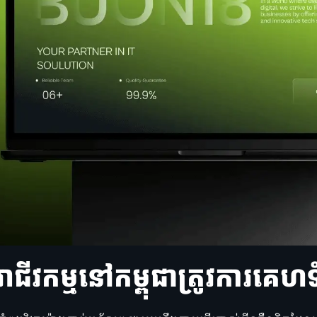
អាជីវកម្មនៅកម្ពុជាត្រូវការគេហ