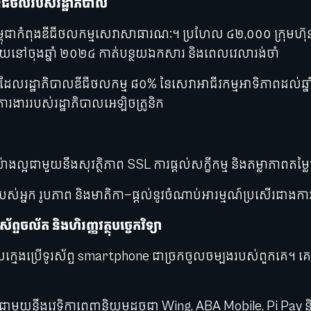
ឌីជីថលរបស់រដ្ឋាភិបាល
្ពុជាកំពុងឌីជីថលកម្មសេវាសាធារណៈ។ ប្រហែល ៤២,០០០ ក្រុមហ៊ុនបា
ើយនៅចុងឆ្នាំ ២០២៤ កាត់បន្ថយឯកសារ និងពេលវេលារង់ចាំ
លរដ្ឋាភិបាលឌីជីថលកម្ម ៨០% នៃសេវាអាជីវកម្មអាទិភាពដល់ឆ្
រងាររបស់រដ្ឋាភិបាលអេឡិចត្រូនិក
្អជាមួយនឹងសុវត្ថិភាព SSL ការផ្តល់សក្ខីកម្ម និងតម្លាភាពតម្លៃប
របស់អ្នក រូបភាព និងមាតិកា—ផ្តល់នូវចំណាប់អារម្មណ៍ប្រសើរជាងការ
ល័ត និងហិរញ្ញវត្ថុបច្ចេកវិទ្យា
យក្មេងប្រើទូរស័ព្ទ smartphone ជាច្រកចូលចម្បងរបស់ពួកគេ។ គ
លជាមួយនឹងវេទិកាពេញនិយមដូចជា Wing, ABA Mobile, Pi Pay ន