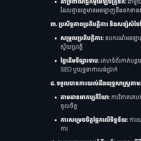
គាំទ្រពាណិជ្ជកម្មអេឡិចត្រូនិក:
ជាមួយន
ដែលគ្មានវត្តមានអនឡាញនឹងខកខានសក
៣. ប្រសិទ្ធភាពប្រតិបត្តិការ និងសន្សំសំចៃ
សម្រួលប្រតិបត្តិការ:
ឧបករណ៍អនឡាញកា
ស្វ័យប្រវត្តិ
ថ្លៃដើមទីផ្សារទាប:
គេហទំព័រកាត់បន្ថយ
SEO ឬយុទ្ធនាការបង់ប្រាក់
៤. ទទួលបានការយល់ដឹងយុទ្ធសាស្រ្តតាមរ
តាមដានអាកប្បកិរិយា:
ការវិភាគគេហទ
ចូលចិត្ត
ការសម្រេចចិត្តផ្អែកលើទិន្នន័យ:
ការយល
ការ