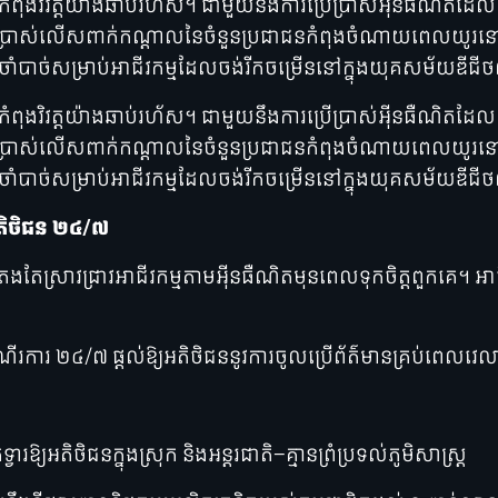
ុជាកំពុងវិវត្តយ៉ាងឆាប់រហ័ស។ ជាមួយនឹងការប្រើប្រាស់អ៊ីនធ
រើប្រាស់លើសពាក់កណ្តាលនៃចំនួនប្រជាជនកំពុងចំណាយពេលយូរ
រចាំបាច់សម្រាប់អាជីវកម្មដែលចង់រីកចម្រើននៅក្នុងយុគសម័យឌីជ
ុជាកំពុងវិវត្តយ៉ាងឆាប់រហ័ស។ ជាមួយនឹងការប្រើប្រាស់អ៊ីនធ
រើប្រាស់លើសពាក់កណ្តាលនៃចំនួនប្រជាជនកំពុងចំណាយពេលយូរ
រចាំបាច់សម្រាប់អាជីវកម្មដែលចង់រីកចម្រើននៅក្នុងយុគសម័យឌីជ
តិថិជន ២៤/៧
ែងតែស្រាវជ្រាវអាជីវកម្មតាមអ៊ីនធឺណិតមុនពេលទុកចិត្តពួកគេ។ 
រការ ២៤/៧ ផ្តល់ឱ្យអតិថិជននូវការចូលប្រើព័ត៌មានគ្រប់ពេលវេលា
ារឱ្យអតិថិជនក្នុងស្រុក និងអន្តរជាតិ—គ្មានព្រំប្រទល់ភូមិសាស្រ្ត