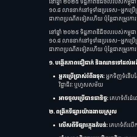
នៅឆ្នាំ ២០២៥ ទិដ្ឋភាពឌីជីថលរបស់កម្ព
១០.៨ លាននាក់នៅទូទាំងប្រទេស—អ្នកប្
ជាភាពប្រណីតទៀតហើយ ប៉ុន្តែជាតម្រូវកា
នៅឆ្នាំ ២០២៥ ទិដ្ឋភាពឌីជីថលរបស់កម្ព
១០.៨ លាននាក់នៅទូទាំងប្រទេស—អ្នកប្
ជាភាពប្រណីតទៀតហើយ ប៉ុន្តែជាតម្រូវកា
១. បង្កើតភាពជឿជាក់ និងឈានទៅដល់អ
អ្នកប្រើប្រាស់រំពឹងទុក:
អ្នកទិញទំនើបត
វិជ្ជាជីវៈ ឬហួសសម័យ
អាចចូលប្រើបានជានិច្ច:
គេហទំព័រដំណើ
២. ពង្រីកទីផ្សារយ៉ាងងាយស្រួល
លើសពីទីផ្សារក្នុងតំបន់:
គេហទំព័របើកទ្វ