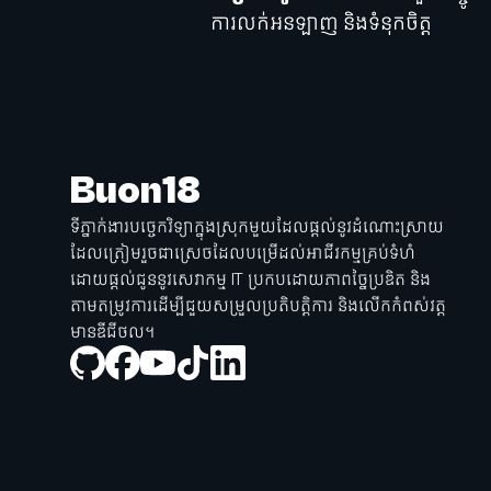
ការលក់អនឡាញ និងទំនុកចិត្ត
Buon18
ទីភ្នាក់ងារបច្ចេកវិទ្យាក្នុងស្រុកមួយដែលផ្តល់នូវដំណោះស្រាយ
ដែលត្រៀមរួចជាស្រេចដែលបម្រើដល់អាជីវកម្មគ្រប់ទំហំ
ដោយផ្តល់ជូននូវសេវាកម្ម IT ប្រកបដោយភាពច្នៃប្រឌិត និង
តាមតម្រូវការដើម្បីជួយសម្រួលប្រតិបត្តិការ និងលើកកំពស់វត្ត
មានឌីជីថល។