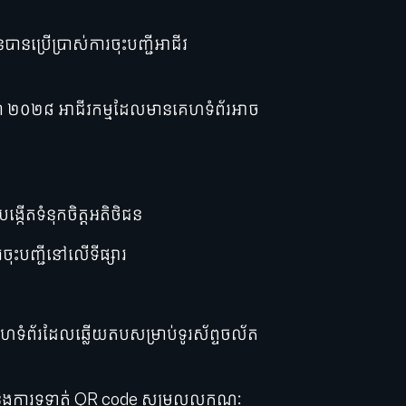
នប្រើប្រាស់ការចុះបញ្ជីអាជីវ
នាំ ២០២៨ អាជីវកម្មដែលមានគេហទំព័រអាច
ង្កើតទំនុកចិត្តអតិថិជន
ចុះបញ្ជីនៅលើទីផ្សារ
េហទំព័រដែលឆ្លើយតបសម្រាប់ទូរស័ព្ទចល័ត
ិងការទូទាត់ QR code សម្រួលលក្ខណៈ