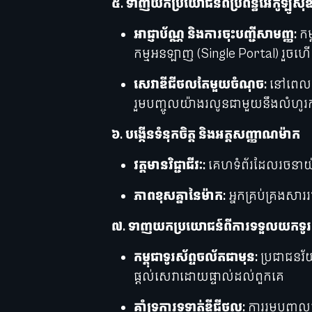
៥. ទាញយកប្រយោជន៍ពីប្រព័ន្ធអេកូឡូស៊ី
អាជ្ញាប័ណ្ណ និងការចុះបញ្ជីសាមញ្ញ:
កម
កម្មអនឡាញ (Single Portal) រួចហ
សេវាឌីជីថលតែមួយចំណុច:
នៅពេលដែ
រួមបញ្ចូលយ៉ាងរលូនជាមួយនឹងលំហូរកា
៦. បង្កើនទំនុកចិត្ត និងអត្តសញ្ញាណម៉ាក
វត្តមានវិជ្ជាជីវៈ:
គេហទំព័រដែលរចនាយ៉ាងល
ភាពខុសគ្នានៃម៉ាក:
អ្នកគ្រប់គ្រងសារ
៧. ទាញយកប្រយោជន៍ពីការទទួលយកទូរស័ព្ទច
កម្ពុជាទូរស័ព្ទចល័តជាមុន:
ប្រជាជនវ័
ផ្តល់សេវាដោយផ្ទាល់ដល់ពួកគេ
គាំទ្រការទូទាត់ឌីជីថល:
ការរួមបញ្ចូ