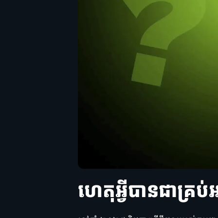
ហេតុអ្វីបានជាគ្រប់