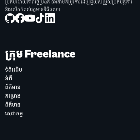
ប្រកបដោយភាពច្នៃប្រឌិត និងតាមតម្រូវការដើម្បីជួយសម្រួលប្រតិបត្តិការ
និងលើកកំពស់វត្តមានឌីជីថល។
ក្រុម Freelance
ទំព័រដើម
អំពី
ព័ត៌មាន
គម្រោង
ព័ត៌មាន
សេវាកម្ម