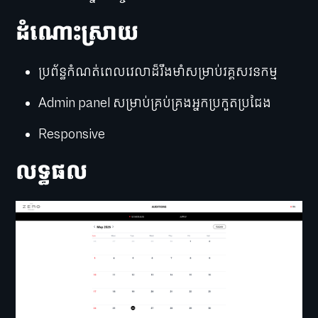
ដំណោះស្រាយ
ប្រព័ន្ធកំណត់ពេលវេលាដ៏រឹងមាំសម្រាប់វគ្គសវនកម្ម
Admin panel សម្រាប់គ្រប់គ្រងអ្នកប្រកួតប្រជែង
Responsive
លទ្ធផល