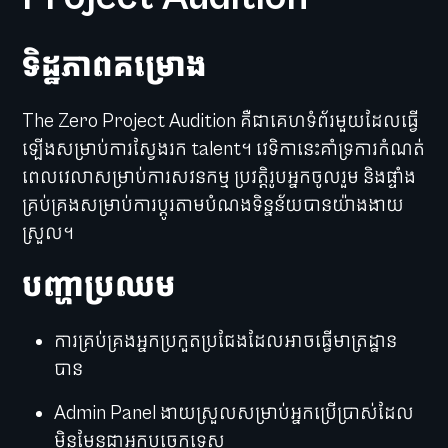
ទិដ្ឋភាពគម្រោង
The Zero Project Audition គឺជា​គេហទំព័រមួយដែលធ្វើ
ឡើងសម្រាប់ការស្វែងរក talent។​ វេទិកានេះគាំទ្រការកំណត់
ពេលវេលាសម្រាប់ការសវនកម្ម ប្រវត្តិ​រូបអ្នក​ចូលរួម និង​ផ្ទាំង​
គ្រប់គ្រង​សម្រាប់​ការប្ដូរតាមបំណងទិន្នន័យបានយ៉ាងងាយ
ស្រួល។
បញ្ហាប្រឈម
ការគ្រប់គ្រងអ្នកប្រកួតប្រជែងដែលអាចធ្វើមាត្រដ្ឋាន
បាន
Admin Panel ងាយស្រួលសម្រាប់អ្នកប្រើប្រាស់ដែល
មិនមែនជាអ្នកបច្ចេកទេស