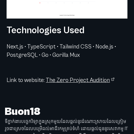
Technologies Used
Next.js • TypeScript • Tailwind CSS • Node.js •
PostgreSQL • Go • Gorilla Mux
Link to website:
The Zero Project Audition
Buon18
ទីភ្នាក់ងារបច្ចេកវិទ្យាក្នុងស្រុកមួយដែលផ្តល់នូវដំណោះស្រាយដែលត្រៀម
រួចជាស្រេចដែលបម្រើដល់អាជីវកម្មគ្រប់ទំហំ ដោយផ្តល់ជូននូវសេវាកម្ម IT